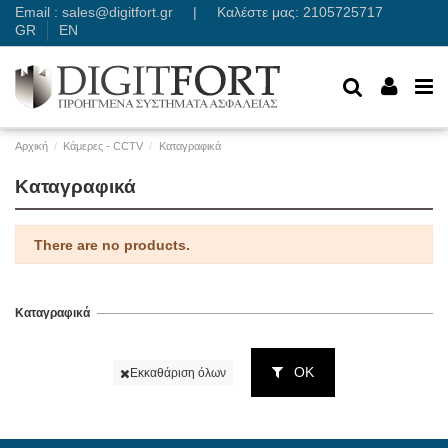
Email :
sales@digitfort.gr
| Καλέστε μας: 2105725717
GR
EN
Αρχική
Κάμερες - CCTV
Καταγραφικά
Καταγραφικά
There are no products.
Καταγραφικά
ΟΚ
Εκκαθάριση όλων