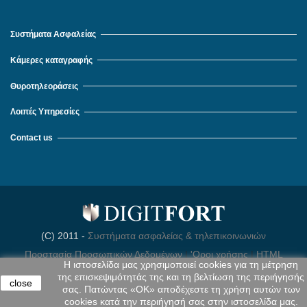
Συστήματα Ασφαλείας
Κάμερες καταγραφής
Θυροτηλεοράσεις
Λοιπές Υπηρεσίες
Contact us
(C) 2011 -
Συστήματα ασφαλείας & τηλεπικοινωνιών
Προστασία Προσωπικών Δεδομένων
|
'Οροι χρήσης
|
HTML
Η ιστοσελίδα μας χρησιμοποιεί cookies για τη μέτρηση
Sitemap
|
Τεχνική Υποστήριξη
της επισκεψιμότητάς της και τη βελτίωση της περιήγησής
close
σας. Πατώντας «OK» αποδέχεστε τη χρήση αυτών των
cookies κατά την περιήγησή σας στην ιστοσελίδα μας.