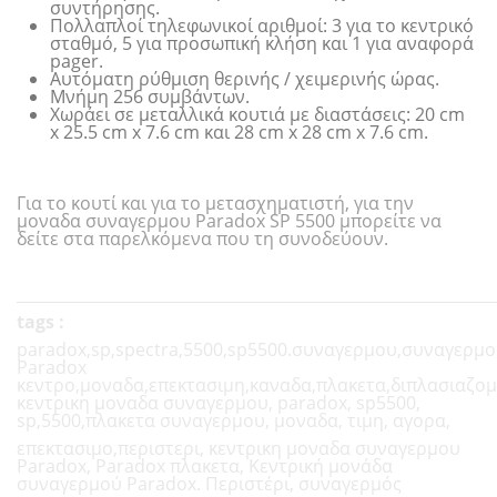
συντήρησης.
Πολλαπλοί τηλεφωνικοί αριθμοί: 3 για το κεντρικό
σταθμό, 5 για προσωπική κλήση και 1 για αναφορά
pager.
Αυτόματη ρύθμιση θερινής / χειμερινής ώρας.
Μνήμη 256 συμβάντων.
Χωράει σε μεταλλικά κουτιά με διαστάσεις: 20 cm
x 25.5 cm x 7.6 cm και 28 cm x 28 cm x 7.6 cm.
Για το κουτί και για το μετασχηματιστή, για την
μοναδα συναγερμου Paradox SP 5500 μπορείτε να
δείτε στα παρελκόμενα που τη συνοδεύουν.
_____________________________________________________________
tags :
paradox,sp,spectra,5500,sp5500.συναγερμου,συναγερμο
Paradox
κεντρο,μοναδα,επεκτασιμη,καναδα,πλακετα,διπλασιαζομ
κεντρικη μοναδα συναγερμου, paradox, sp5500,
sp,5500,πλακετα συναγερμου, μοναδα, τιμη, αγορα,
επεκτασιμο,περιστερι, κεντρικη μοναδα συναγερμου
Paradox, Paradox πλακετα, Κεντρική μονάδα
συναγερμού Paradox. Περιστέρι, συναγερμός