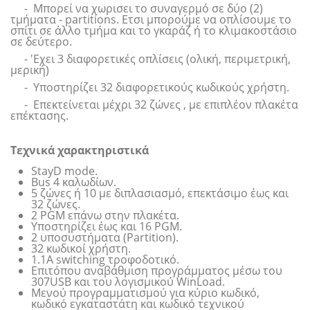
- Μπορεί να χωρισει το συναγερμό σε δύο (2)
τμήματα - partitions. Ετσι μπορούμε να οπλίσουμε το
σπίτι σε άλλο τμήμα και το γκαράζ ή το κλιμακοστάσιο
σε δεύτερο.
- 'Εχει 3 διαφορετικές οπλίσεις (ολική, περιμετρική,
μερική)
- Υποστηρίζει 32 διαφορετικούς κωδικούς χρήστη.
- Επεκτείνεται μέχρι 32 ζώνες , με επιπλέον πλακέτα
επέκτασης.
Τεχνικά χαρακτηριστικά
StayD mode.
Bus 4 καλωδίων.
5 ζώνες ή 10 με διπλασιασμό, επεκτάσιμο έως και
32 ζώνες.
2 PGM επάνω στην πλακέτα.
Υποστηρίζει έως και 16 PGM.
2 υποσυστήματα (Partition).
32 κωδικοί χρήστη.
1.1A switching τροφοδοτικό.
Επιτόπου αναβάθμιση προγράμματος μέσω του
307USB και του λογισμικού WinLoad.
Μενού προγραμματισμού για κύριο κωδικό,
κωδικό εγκαταστάτη και κωδικό τεχνικού