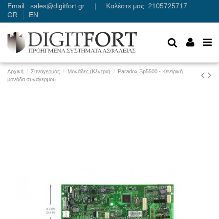
Email :
sales@digitfort.gr
| Καλέστε μας: 2105725717
GR
EN
Αρχική
Συναγερμός
Μονάδες (Κέντρα)
Paradox Sp5500 - Κεντρική
μονάδα συναγερμού