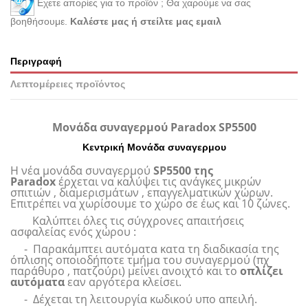
Εχετε απορίες για το προϊόν ; Θα χαρούμε να σας
βοηθήσουμε.
Καλέστε μας ή στείλτε μας εμαιλ
Περιγραφή
Λεπτομέρειες προϊόντος
Μονάδα συναγερμού Paradox SP5500
Κεντρική Μονάδα συναγερμου
Η νέα μονάδα συναγερμού
SP5500 της
Paradox
έρχεται να καλύψει τις ανάγκες μικρών
σπιτιών , διαμερισμάτων , επαγγελματικών χώρων.
Επιτρέπει να χωρίσουμε το χώρο σε έως και 10 ζώνες.
Καλύπτει όλες τις σύγχρονες απαιτήσεις
ασφαλείας ενός χώρου :
- Παρακάμπτει αυτόματα κατα τη διαδικασία της
όπλισης οποιοδήποτε τμήμα του συναγερμού (πχ
παράθυρο , πατζούρι) μείνει ανοιχτό και το
οπλίζει
αυτόματα
εαν αργότερα κλείσει.
- Δέχεται τη λειτουργία κωδικού υπο απειλή.